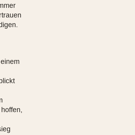
immer
rtrauen
digen.
u einem
lickt
m
hoffen,
sieg