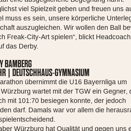
lichst viel Spielzeit geben und freuen uns a
l muss es sein, unsere körperliche Unterle
schaft auszugleichen. Wir wollen den Ball 
 Freak-City-Art spielen“, blickt Headcoach
uf das Derby.
TY BAMBERG
0 UHR | DEUTSCHHAUS-GYMNASIUM
marathon übernimmt die U16 Bayernliga um
Würzburg wartet mit der TGW ein Gegner, 
ch mit 101:70 besiegen konnte, der jedoch
erden darf. Damals war vor allem die heraus
 spielentscheidend.
 aber Würzburg hat Qualität und gegen uns 