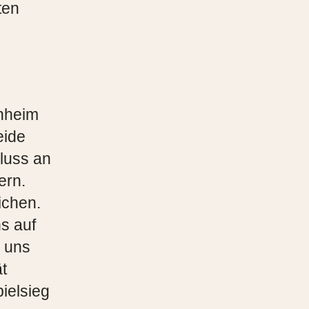
ten
rnheim
eide
luss an
ern.
ichen.
ns auf
n uns
ät
ielsieg