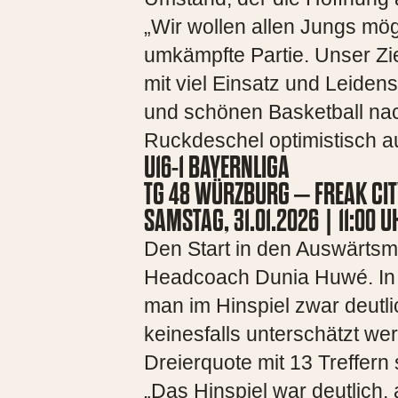
„Wir wollen allen Jungs mög
umkämpfte Partie. Unser Zie
mit viel Einsatz und Leiden
und schönen Basketball nach
Ruckdeschel optimistisch a
U16-1 BAYERNLIGA
TG 48 WÜRZBURG – FREAK CI
SAMSTAG, 31.01.2026 | 11:0
Den Start in den Auswärts
Headcoach Dunia Huwé. In 
man im Hinspiel zwar deutli
keinesfalls unterschätzt w
Dreierquote mit 13 Treffern
„Das Hinspiel war deutlich,