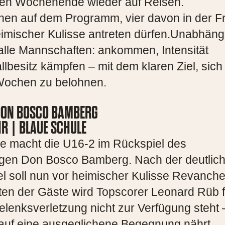
n Wochenende wieder auf Reisen.
hen auf dem Programm, vier davon in der 
imischer Kulisse antreten dürfen.Unabhäng
r alle Mannschaften: ankommen, Intensität
esitz kämpfen – mit dem klaren Ziel, sich 
n Wochen zu belohnen.
 DON BOSCO BAMBERG
UHR | BLAUE SCHULE
e macht die U16-2 im Rückspiel des
egen Don Bosco Bamberg. Nach der deutlic
el soll nun vor heimischer Kulisse Revanch
en der Gäste wird Topscorer Leonard Rüb f
lenksverletzung nicht zur Verfügung steht 
auf eine ausgeglichene Begegnung nährt.