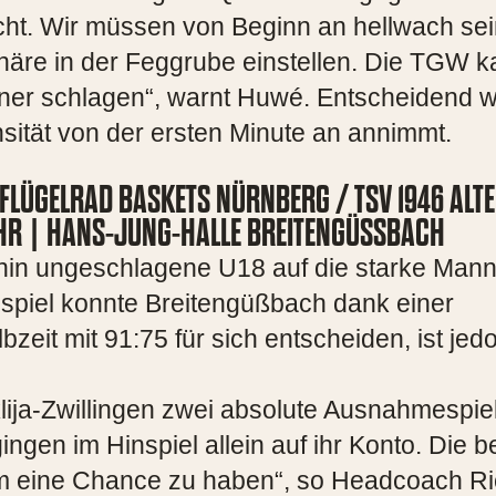
cht. Wir müssen von Beginn an hellwach se
phäre in der Feggrube einstellen. Die TGW 
ner schlagen“, warnt Huwé. Entscheidend w
nsität von der ersten Minute an annimmt.
FLÜGELRAD BASKETS NÜRNBERG / TSV 1946 ALTE
 UHR | HANS-JUNG-HALLE BREITENGÜSSBACH
terhin ungeschlagene U18 auf die starke Man
spiel konnte Breitengüßbach dank einer
eit mit 91:75 für sich entscheiden, ist jed
klija-Zwillingen zwei absolute Ausnahmespie
ngen im Hinspiel allein auf ihr Konto. Die b
um eine Chance zu haben“, so Headcoach R