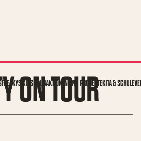
TY ON TOUR
S
FREAKYS KIDS CLUB
AKTIONEN UND PROJEKTE
KITA & SCHULE
VE