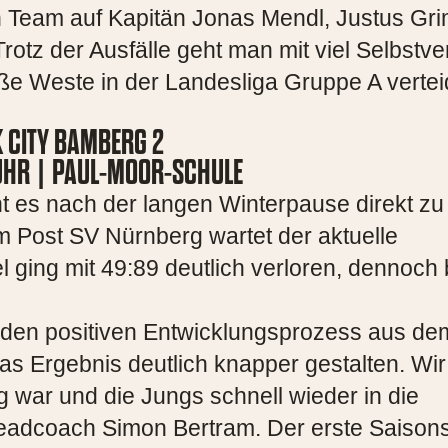
Team auf Kapitän Jonas Mendl, Justus Gr
otz der Ausfälle geht man mit viel Selbstve
eiße Weste in der Landesliga Gruppe A vertei
 CITY BAMBERG 2
 UHR | PAUL-MOOR-SCHULE
ht es nach der langen Winterpause direkt z
 Post SV Nürnberg wartet der aktuelle
 ging mit 49:89 deutlich verloren, dennoch b
.
ir den positiven Entwicklungsprozess aus de
s Ergebnis deutlich knapper gestalten. Wir 
g war und die Jungs schnell wieder in die
 Headcoach Simon Bertram. Der erste Saison