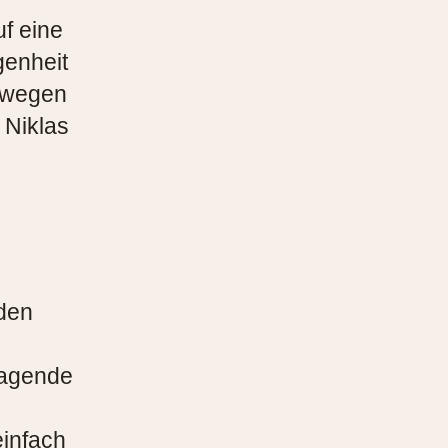
uf eine
genheit
bewegen
 Niklas
den
ragende
einfach