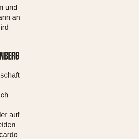
in und
kann an
ird
NBERG
nschaft
och
ler auf
eiden
icardo