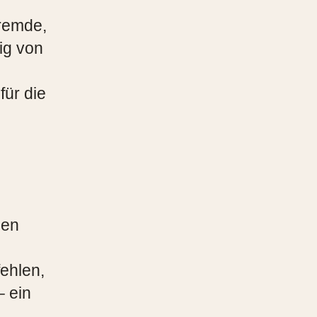
Fremde,
ig von
für die
hen
e
ehlen,
– ein