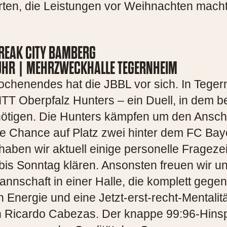
arten, die Leistungen vor Weihnachten mach
FREAK CITY BAMBERG
0 UHR | MEHRZWECKHALLE TEGERNHEIM
ochenendes hat die JBBL vor sich. In Tege
WITT Oberpfalz Hunters – ein Duell, in dem b
ötigen. Die Hunters kämpfen um den Ansch
ie Chance auf Platz zwei hinter dem FC Bay
aben wir aktuell einige personelle Frageze
 bis Sonntag klären. Ansonsten freuen wir u
annschaft in einer Halle, die komplett gege
 Energie und eine Jetzt-erst-recht-Mentalit
Ricardo Cabezas. Der knappe 99:96-Hinsp