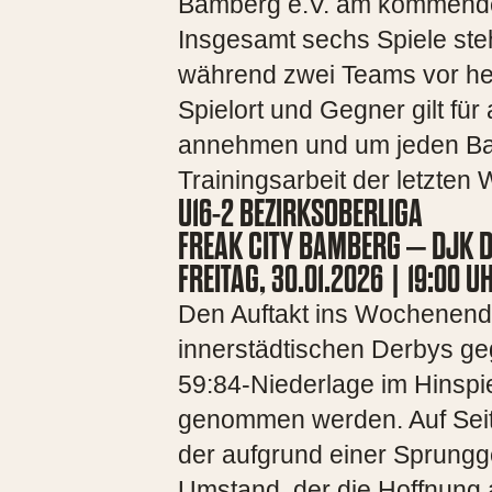
Bamberg e.V. am kommende
Insgesamt sechs Spiele ste
während zwei Teams vor he
Spielort und Gegner gilt fü
annehmen und um jeden Ballb
Trainingsarbeit der letzte
U16-2 BEZIRKSOBERLIGA
FREAK CITY BAMBERG – DJK
FREITAG, 30.01.2026 | 19:00 
Den Auftakt ins Wochenend
innerstädtischen Derbys g
59:84-Niederlage im Hinspi
genommen werden. Auf Seit
der aufgrund einer Sprungge
Umstand, der die Hoffnung 