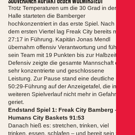
SOUVERÄNER AUFTAKT GEGEN WOLMIRSTEDT
Trotz Temperaturen um die 30 Grad in der
Halle starteten die Bamberger
hochkonzentriert in das erste Spiel. Nach
dem ersten Viertel lag Freak City bereits mit
27:17 in Führung. Kapitän Jonas Mendl
übernahm offensiv Verantwortung und führte
sein Team mit 19 Punkten bis zur Halbzeit an.
Defensiv zeigte die gesamte Mannschaft eine
sehr konzentrierte und geschlossene
Leistung. Zur Pause stand eine deutliche
50:29-Führung auf der Anzeigetafel, die im
weiteren Spielverlauf nicht mehr in Gefahr
geriet.
Endstand Spiel 1:
Freak City Bamberg –
Humans City Baskets 91:53
Danach hieß es: stretchen, trinken, viel
trinken, essen, schlafen – und bereit sein für